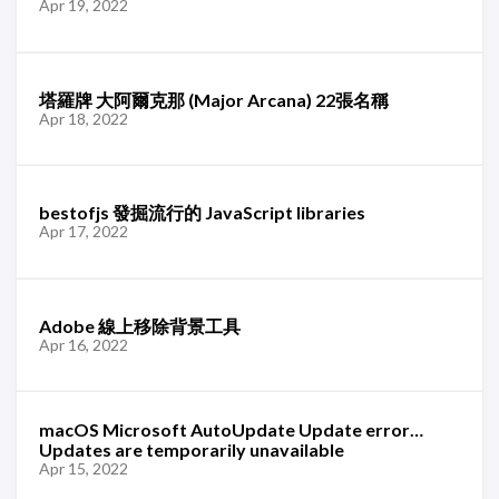
Apr 19, 2022
塔羅牌 大阿爾克那 (Major Arcana) 22張名稱
Apr 18, 2022
bestofjs 發掘流行的 JavaScript libraries
Apr 17, 2022
Adobe 線上移除背景工具
Apr 16, 2022
macOS Microsoft AutoUpdate Update error…
Updates are temporarily unavailable
Apr 15, 2022