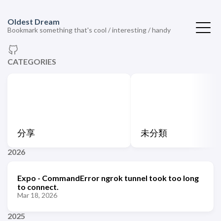
Oldest Dream
Bookmark something that's cool / interesting / handy
CATEGORIES
分享
未分類
2026
Expo - CommandError ngrok tunnel took too long
to connect.
Mar 18, 2026
2025